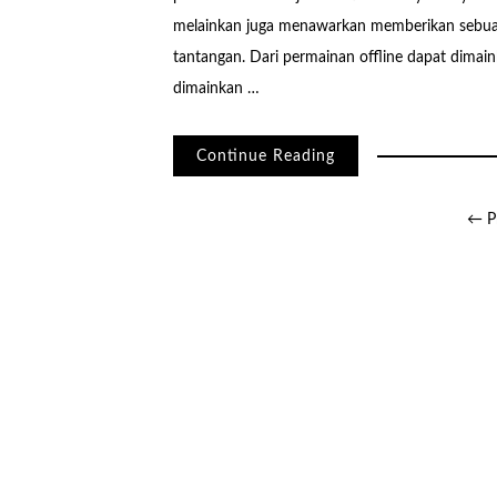
melainkan juga menawarkan memberikan sebua
tantangan. Dari permainan offline dapat dimai
dimainkan …
Continue Reading
Posts
← P
pagination