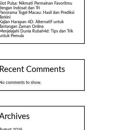
Slot Pulsa: Nikmati Permainan Favoritmu
dengan Indosat dan Tri
Panorama Togel Macau: Hasil dan Prediksi
Terkini
Kajian Harapan 4D: Alternatif untuk
Tantangan Zaman Online
Menjelajahi Dunia Rubah4d: Tips dan Trik
untuk Pemula
Recent Comments
No comments to show.
Archives
August 2026