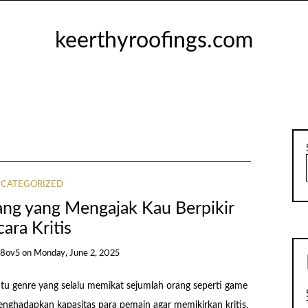
keerthyroofings.com
CATEGORIZED
ng yang Mengajak Kau Berpikir
ara Kritis
8ov5
on
Monday, June 2, 2025
atu genre yang selalu memikat sejumlah orang seperti game
enghadapkan kapasitas para pemain agar memikirkan kritis,