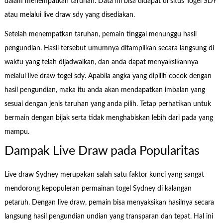
dalam menempatkan taruhan. Data ini bisa didapat di situs Togel SDY
atau melalui live draw sdy yang disediakan.
Setelah menempatkan taruhan, pemain tinggal menunggu hasil
pengundian. Hasil tersebut umumnya ditampilkan secara langsung di
waktu yang telah dijadwalkan, dan anda dapat menyaksikannya
melalui live draw togel sdy. Apabila angka yang dipilih cocok dengan
hasil pengundian, maka itu anda akan mendapatkan imbalan yang
sesuai dengan jenis taruhan yang anda pilih. Tetap perhatikan untuk
bermain dengan bijak serta tidak menghabiskan lebih dari pada yang
mampu.
Dampak Live Draw pada Popularitas
Live draw Sydney merupakan salah satu faktor kunci yang sangat
mendorong kepopuleran permainan togel Sydney di kalangan
petaruh. Dengan live draw, pemain bisa menyaksikan hasilnya secara
langsung hasil pengundian undian yang transparan dan tepat. Hal ini