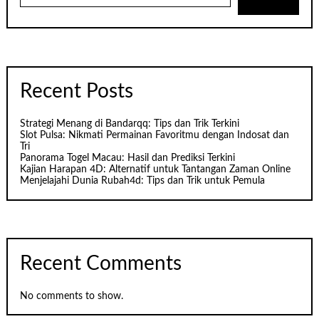
Recent Posts
Strategi Menang di Bandarqq: Tips dan Trik Terkini
Slot Pulsa: Nikmati Permainan Favoritmu dengan Indosat dan
Tri
Panorama Togel Macau: Hasil dan Prediksi Terkini
Kajian Harapan 4D: Alternatif untuk Tantangan Zaman Online
Menjelajahi Dunia Rubah4d: Tips dan Trik untuk Pemula
Recent Comments
No comments to show.