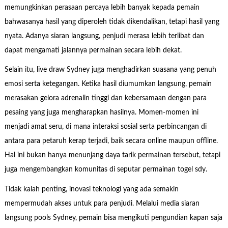
memungkinkan perasaan percaya lebih banyak kepada pemain
bahwasanya hasil yang diperoleh tidak dikendalikan, tetapi hasil yang
nyata. Adanya siaran langsung, penjudi merasa lebih terlibat dan
dapat mengamati jalannya permainan secara lebih dekat.
Selain itu, live draw Sydney juga menghadirkan suasana yang penuh
emosi serta ketegangan. Ketika hasil diumumkan langsung, pemain
merasakan gelora adrenalin tinggi dan kebersamaan dengan para
pesaing yang juga mengharapkan hasilnya. Momen-momen ini
menjadi amat seru, di mana interaksi sosial serta perbincangan di
antara para petaruh kerap terjadi, baik secara online maupun offline.
Hal ini bukan hanya menunjang daya tarik permainan tersebut, tetapi
juga mengembangkan komunitas di seputar permainan togel sdy.
Tidak kalah penting, inovasi teknologi yang ada semakin
mempermudah akses untuk para penjudi. Melalui media siaran
langsung pools Sydney, pemain bisa mengikuti pengundian kapan saja