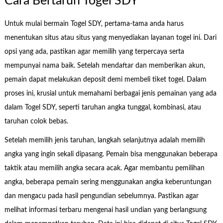
Cara Bertaruh Togel SDY
Untuk mulai bermain Togel SDY, pertama-tama anda harus
menentukan situs atau situs yang menyediakan layanan togel ini. Dari
opsi yang ada, pastikan agar memilih yang terpercaya serta
mempunyai nama baik. Setelah mendaftar dan memberikan akun,
pemain dapat melakukan deposit demi membeli tiket togel. Dalam
proses ini, krusial untuk memahami berbagai jenis pemainan yang ada
dalam Togel SDY, seperti taruhan angka tunggal, kombinasi, atau
taruhan colok bebas.
Setelah memilih jenis taruhan, langkah selanjutnya adalah memilih
angka yang ingin sekali dipasang. Pemain bisa menggunakan beberapa
taktik atau memilih angka secara acak. Agar membantu pemilihan
angka, beberapa pemain sering menggunakan angka keberuntungan
dan mengacu pada hasil pengundian sebelumnya. Pastikan agar
melihat informasi terbaru mengenai hasil undian yang berlangsung