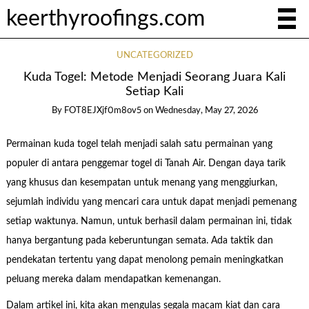
keerthyroofings.com
UNCATEGORIZED
Kuda Togel: Metode Menjadi Seorang Juara Kali
Setiap Kali
By
FOT8EJXjf0m8ov5
on
Wednesday, May 27, 2026
Permainan kuda togel telah menjadi salah satu permainan yang
populer di antara penggemar togel di Tanah Air. Dengan daya tarik
yang khusus dan kesempatan untuk menang yang menggiurkan,
sejumlah individu yang mencari cara untuk dapat menjadi pemenang
setiap waktunya. Namun, untuk berhasil dalam permainan ini, tidak
hanya bergantung pada keberuntungan semata. Ada taktik dan
pendekatan tertentu yang dapat menolong pemain meningkatkan
peluang mereka dalam mendapatkan kemenangan.
Dalam artikel ini, kita akan mengulas segala macam kiat dan cara