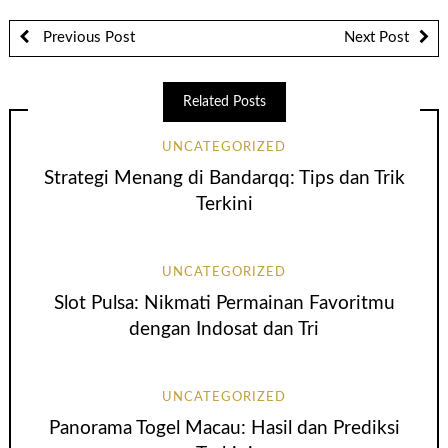
Previous Post
Next Post
Related Posts
UNCATEGORIZED
Strategi Menang di Bandarqq: Tips dan Trik
Terkini
UNCATEGORIZED
Slot Pulsa: Nikmati Permainan Favoritmu
dengan Indosat dan Tri
UNCATEGORIZED
Panorama Togel Macau: Hasil dan Prediksi