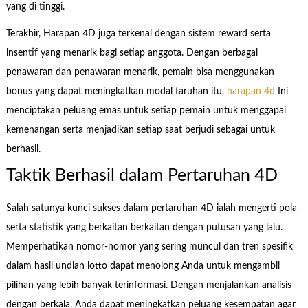
yang di tinggi.
Terakhir, Harapan 4D juga terkenal dengan sistem reward serta
insentif yang menarik bagi setiap anggota. Dengan berbagai
penawaran dan penawaran menarik, pemain bisa menggunakan
bonus yang dapat meningkatkan modal taruhan itu.
harapan 4d
Ini
menciptakan peluang emas untuk setiap pemain untuk menggapai
kemenangan serta menjadikan setiap saat berjudi sebagai untuk
berhasil.
Taktik Berhasil dalam Pertaruhan 4D
Salah satunya kunci sukses dalam pertaruhan 4D ialah mengerti pola
serta statistik yang berkaitan berkaitan dengan putusan yang lalu.
Memperhatikan nomor-nomor yang sering muncul dan tren spesifik
dalam hasil undian lotto dapat menolong Anda untuk mengambil
pilihan yang lebih banyak terinformasi. Dengan menjalankan analisis
dengan berkala, Anda dapat meningkatkan peluang kesempatan agar