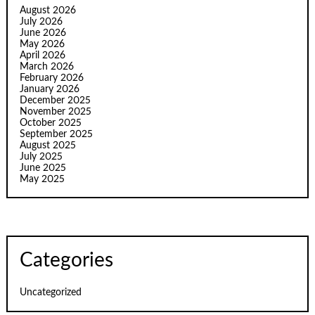
August 2026
July 2026
June 2026
May 2026
April 2026
March 2026
February 2026
January 2026
December 2025
November 2025
October 2025
September 2025
August 2025
July 2025
June 2025
May 2025
Categories
Uncategorized