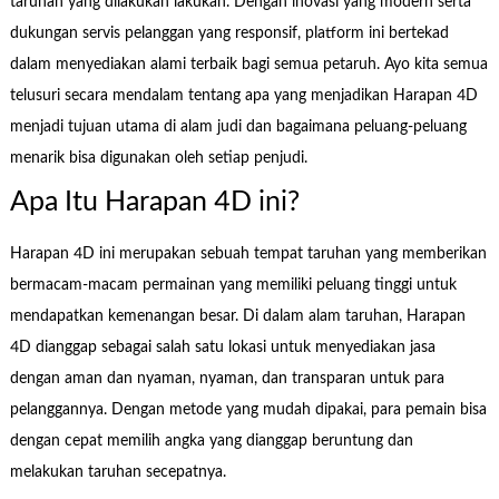
taruhan yang dilakukan lakukan. Dengan inovasi yang modern serta
dukungan servis pelanggan yang responsif, platform ini bertekad
dalam menyediakan alami terbaik bagi semua petaruh. Ayo kita semua
telusuri secara mendalam tentang apa yang menjadikan Harapan 4D
menjadi tujuan utama di alam judi dan bagaimana peluang-peluang
menarik bisa digunakan oleh setiap penjudi.
Apa Itu Harapan 4D ini?
Harapan 4D ini merupakan sebuah tempat taruhan yang memberikan
bermacam-macam permainan yang memiliki peluang tinggi untuk
mendapatkan kemenangan besar. Di dalam alam taruhan, Harapan
4D dianggap sebagai salah satu lokasi untuk menyediakan jasa
dengan aman dan nyaman, nyaman, dan transparan untuk para
pelanggannya. Dengan metode yang mudah dipakai, para pemain bisa
dengan cepat memilih angka yang dianggap beruntung dan
melakukan taruhan secepatnya.