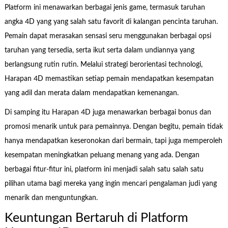
Platform ini menawarkan berbagai jenis game, termasuk taruhan
angka 4D yang yang salah satu favorit di kalangan pencinta taruhan.
Pemain dapat merasakan sensasi seru menggunakan berbagai opsi
taruhan yang tersedia, serta ikut serta dalam undiannya yang
berlangsung rutin rutin. Melalui strategi berorientasi technologi,
Harapan 4D memastikan setiap pemain mendapatkan kesempatan
yang adil dan merata dalam mendapatkan kemenangan.
Di samping itu Harapan 4D juga menawarkan berbagai bonus dan
promosi menarik untuk para pemainnya. Dengan begitu, pemain tidak
hanya mendapatkan keseronokan dari bermain, tapi juga memperoleh
kesempatan meningkatkan peluang menang yang ada. Dengan
berbagai fitur-fitur ini, platform ini menjadi salah satu salah satu
pilihan utama bagi mereka yang ingin mencari pengalaman judi yang
menarik dan menguntungkan.
Keuntungan Bertaruh di Platform