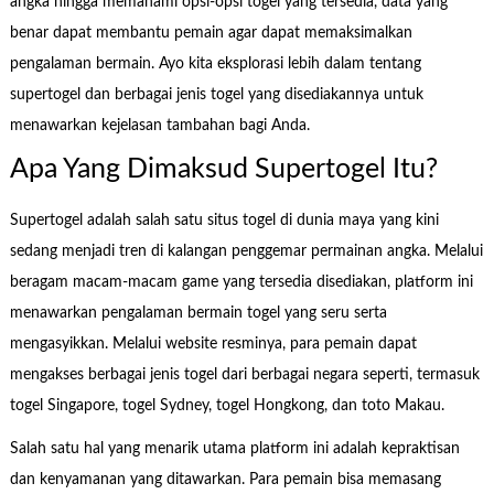
angka hingga memahami opsi-opsi togel yang tersedia, data yang
benar dapat membantu pemain agar dapat memaksimalkan
pengalaman bermain. Ayo kita eksplorasi lebih dalam tentang
supertogel dan berbagai jenis togel yang disediakannya untuk
menawarkan kejelasan tambahan bagi Anda.
Apa Yang Dimaksud Supertogel Itu?
Supertogel adalah salah satu situs togel di dunia maya yang kini
sedang menjadi tren di kalangan penggemar permainan angka. Melalui
beragam macam-macam game yang tersedia disediakan, platform ini
menawarkan pengalaman bermain togel yang seru serta
mengasyikkan. Melalui website resminya, para pemain dapat
mengakses berbagai jenis togel dari berbagai negara seperti, termasuk
togel Singapore, togel Sydney, togel Hongkong, dan toto Makau.
Salah satu hal yang menarik utama platform ini adalah kepraktisan
dan kenyamanan yang ditawarkan. Para pemain bisa memasang