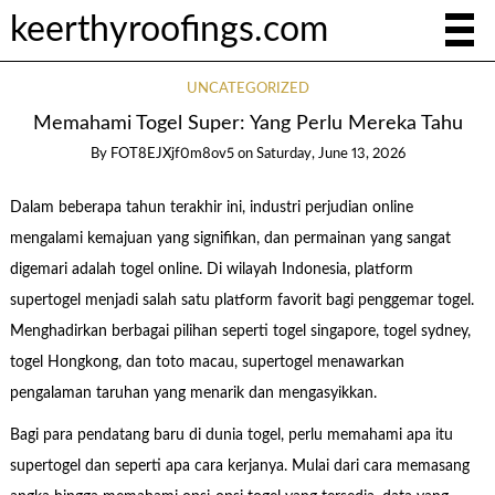
keerthyroofings.com
UNCATEGORIZED
Memahami Togel Super: Yang Perlu Mereka Tahu
By
FOT8EJXjf0m8ov5
on
Saturday, June 13, 2026
Dalam beberapa tahun terakhir ini, industri perjudian online
mengalami kemajuan yang signifikan, dan permainan yang sangat
digemari adalah togel online. Di wilayah Indonesia, platform
supertogel menjadi salah satu platform favorit bagi penggemar togel.
Menghadirkan berbagai pilihan seperti togel singapore, togel sydney,
togel Hongkong, dan toto macau, supertogel menawarkan
pengalaman taruhan yang menarik dan mengasyikkan.
Bagi para pendatang baru di dunia togel, perlu memahami apa itu
supertogel dan seperti apa cara kerjanya. Mulai dari cara memasang