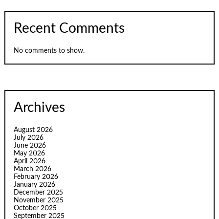
Recent Comments
No comments to show.
Archives
August 2026
July 2026
June 2026
May 2026
April 2026
March 2026
February 2026
January 2026
December 2025
November 2025
October 2025
September 2025