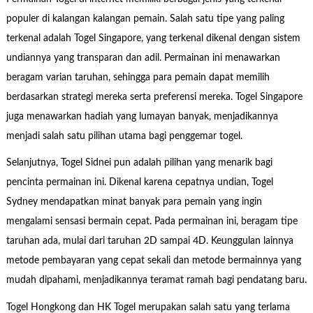
populer di kalangan kalangan pemain. Salah satu tipe yang paling
terkenal adalah Togel Singapore, yang terkenal dikenal dengan sistem
undiannya yang transparan dan adil. Permainan ini menawarkan
beragam varian taruhan, sehingga para pemain dapat memilih
berdasarkan strategi mereka serta preferensi mereka. Togel Singapore
juga menawarkan hadiah yang lumayan banyak, menjadikannya
menjadi salah satu pilihan utama bagi penggemar togel.
Selanjutnya, Togel Sidnei pun adalah pilihan yang menarik bagi
pencinta permainan ini. Dikenal karena cepatnya undian, Togel
Sydney mendapatkan minat banyak para pemain yang ingin
mengalami sensasi bermain cepat. Pada permainan ini, beragam tipe
taruhan ada, mulai dari taruhan 2D sampai 4D. Keunggulan lainnya
metode pembayaran yang cepat sekali dan metode bermainnya yang
mudah dipahami, menjadikannya teramat ramah bagi pendatang baru.
Togel Hongkong dan HK Togel merupakan salah satu yang terlama