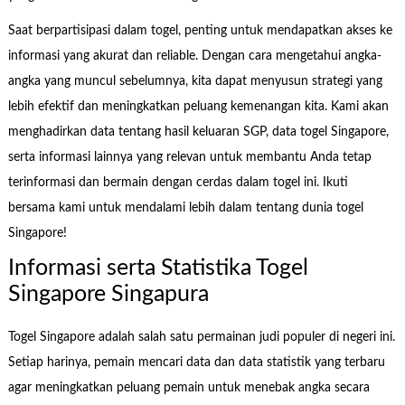
Saat berpartisipasi dalam togel, penting untuk mendapatkan akses ke
informasi yang akurat dan reliable. Dengan cara mengetahui angka-
angka yang muncul sebelumnya, kita dapat menyusun strategi yang
lebih efektif dan meningkatkan peluang kemenangan kita. Kami akan
menghadirkan data tentang hasil keluaran SGP, data togel Singapore,
serta informasi lainnya yang relevan untuk membantu Anda tetap
terinformasi dan bermain dengan cerdas dalam togel ini. Ikuti
bersama kami untuk mendalami lebih dalam tentang dunia togel
Singapore!
Informasi serta Statistika Togel
Singapore Singapura
Togel Singapore adalah salah satu permainan judi populer di negeri ini.
Setiap harinya, pemain mencari data dan data statistik yang terbaru
agar meningkatkan peluang pemain untuk menebak angka secara