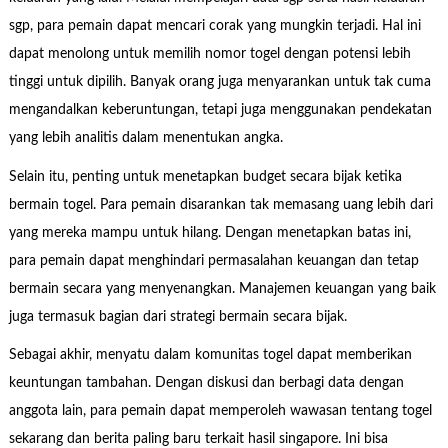
sgp, para pemain dapat mencari corak yang mungkin terjadi. Hal ini
dapat menolong untuk memilih nomor togel dengan potensi lebih
tinggi untuk dipilih. Banyak orang juga menyarankan untuk tak cuma
mengandalkan keberuntungan, tetapi juga menggunakan pendekatan
yang lebih analitis dalam menentukan angka.
Selain itu, penting untuk menetapkan budget secara bijak ketika
bermain togel. Para pemain disarankan tak memasang uang lebih dari
yang mereka mampu untuk hilang. Dengan menetapkan batas ini,
para pemain dapat menghindari permasalahan keuangan dan tetap
bermain secara yang menyenangkan. Manajemen keuangan yang baik
juga termasuk bagian dari strategi bermain secara bijak.
Sebagai akhir, menyatu dalam komunitas togel dapat memberikan
keuntungan tambahan. Dengan diskusi dan berbagi data dengan
anggota lain, para pemain dapat memperoleh wawasan tentang togel
sekarang dan berita paling baru terkait hasil singapore. Ini bisa