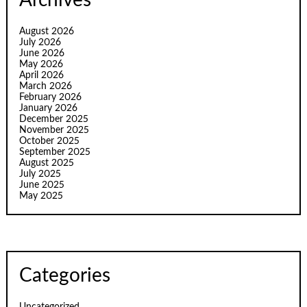
Archives
August 2026
July 2026
June 2026
May 2026
April 2026
March 2026
February 2026
January 2026
December 2025
November 2025
October 2025
September 2025
August 2025
July 2025
June 2025
May 2025
Categories
Uncategorized