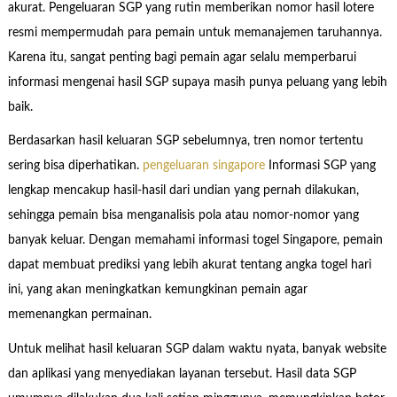
akurat. Pengeluaran SGP yang rutin memberikan nomor hasil lotere
resmi mempermudah para pemain untuk memanajemen taruhannya.
Karena itu, sangat penting bagi pemain agar selalu memperbarui
informasi mengenai hasil SGP supaya masih punya peluang yang lebih
baik.
Berdasarkan hasil keluaran SGP sebelumnya, tren nomor tertentu
sering bisa diperhatikan.
pengeluaran singapore
Informasi SGP yang
lengkap mencakup hasil-hasil dari undian yang pernah dilakukan,
sehingga pemain bisa menganalisis pola atau nomor-nomor yang
banyak keluar. Dengan memahami informasi togel Singapore, pemain
dapat membuat prediksi yang lebih akurat tentang angka togel hari
ini, yang akan meningkatkan kemungkinan pemain agar
memenangkan permainan.
Untuk melihat hasil keluaran SGP dalam waktu nyata, banyak website
dan aplikasi yang menyediakan layanan tersebut. Hasil data SGP