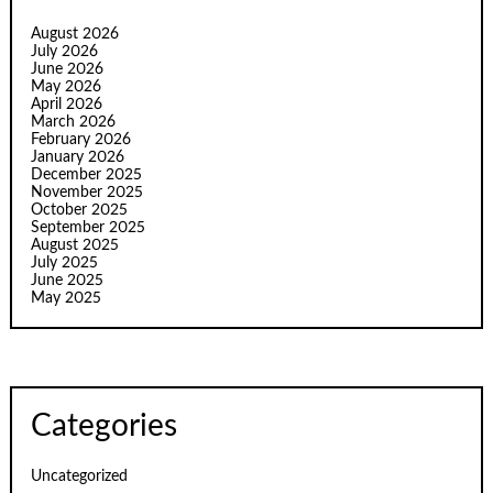
August 2026
July 2026
June 2026
May 2026
April 2026
March 2026
February 2026
January 2026
December 2025
November 2025
October 2025
September 2025
August 2025
July 2025
June 2025
May 2025
Categories
Uncategorized