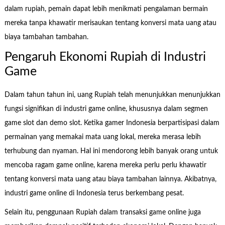
dalam rupiah, pemain dapat lebih menikmati pengalaman bermain
mereka tanpa khawatir merisaukan tentang konversi mata uang atau
biaya tambahan tambahan.
Pengaruh Ekonomi Rupiah di Industri
Game
Dalam tahun tahun ini, uang Rupiah telah menunjukkan menunjukkan
fungsi signifikan di industri game online, khususnya dalam segmen
game slot dan demo slot. Ketika gamer Indonesia berpartisipasi dalam
permainan yang memakai mata uang lokal, mereka merasa lebih
terhubung dan nyaman. Hal ini mendorong lebih banyak orang untuk
mencoba ragam game online, karena mereka perlu perlu khawatir
tentang konversi mata uang atau biaya tambahan lainnya. Akibatnya,
industri game online di Indonesia terus berkembang pesat.
Selain itu, penggunaan Rupiah dalam transaksi game online juga