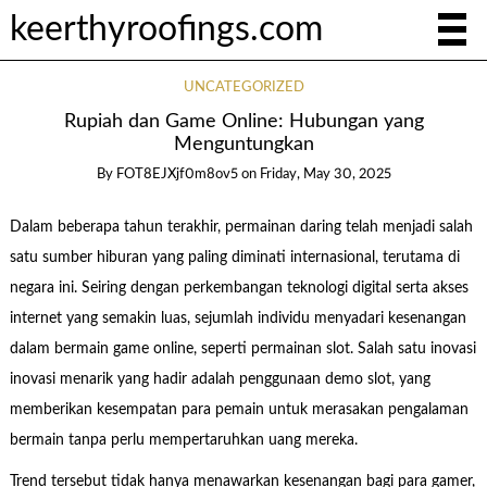
keerthyroofings.com
UNCATEGORIZED
Rupiah dan Game Online: Hubungan yang
Menguntungkan
By
FOT8EJXjf0m8ov5
on
Friday, May 30, 2025
Dalam beberapa tahun terakhir, permainan daring telah menjadi salah
satu sumber hiburan yang paling diminati internasional, terutama di
negara ini. Seiring dengan perkembangan teknologi digital serta akses
internet yang semakin luas, sejumlah individu menyadari kesenangan
dalam bermain game online, seperti permainan slot. Salah satu inovasi
inovasi menarik yang hadir adalah penggunaan demo slot, yang
memberikan kesempatan para pemain untuk merasakan pengalaman
bermain tanpa perlu mempertaruhkan uang mereka.
Trend tersebut tidak hanya menawarkan kesenangan bagi para gamer,