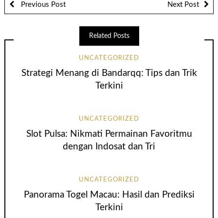
Previous Post
Next Post
Related Posts
UNCATEGORIZED
Strategi Menang di Bandarqq: Tips dan Trik
Terkini
UNCATEGORIZED
Slot Pulsa: Nikmati Permainan Favoritmu
dengan Indosat dan Tri
UNCATEGORIZED
Panorama Togel Macau: Hasil dan Prediksi
Terkini