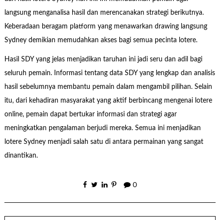
langsung menganalisa hasil dan merencanakan strategi berikutnya.
Keberadaan beragam platform yang menawarkan drawing langsung
Sydney demikian memudahkan akses bagi semua pecinta lotere.
Hasil SDY yang jelas menjadikan taruhan ini jadi seru dan adil bagi
seluruh pemain. Informasi tentang data SDY yang lengkap dan analisis
hasil sebelumnya membantu pemain dalam mengambil pilihan. Selain
itu, dari kehadiran masyarakat yang aktif berbincang mengenai lotere
online, pemain dapat bertukar informasi dan strategi agar
meningkatkan pengalaman berjudi mereka. Semua ini menjadikan
lotere Sydney menjadi salah satu di antara permainan yang sangat
dinantikan.
0