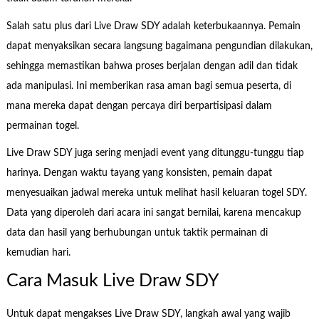
Salah satu plus dari Live Draw SDY adalah keterbukaannya. Pemain
dapat menyaksikan secara langsung bagaimana pengundian dilakukan,
sehingga memastikan bahwa proses berjalan dengan adil dan tidak
ada manipulasi. Ini memberikan rasa aman bagi semua peserta, di
mana mereka dapat dengan percaya diri berpartisipasi dalam
permainan togel.
Live Draw SDY juga sering menjadi event yang ditunggu-tunggu tiap
harinya. Dengan waktu tayang yang konsisten, pemain dapat
menyesuaikan jadwal mereka untuk melihat hasil keluaran togel SDY.
Data yang diperoleh dari acara ini sangat bernilai, karena mencakup
data dan hasil yang berhubungan untuk taktik permainan di
kemudian hari.
Cara Masuk Live Draw SDY
Untuk dapat mengakses Live Draw SDY, langkah awal yang wajib