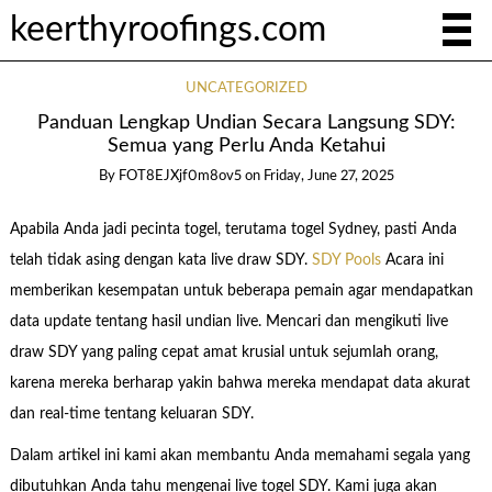
keerthyroofings.com
UNCATEGORIZED
Panduan Lengkap Undian Secara Langsung SDY:
Semua yang Perlu Anda Ketahui
By
FOT8EJXjf0m8ov5
on
Friday, June 27, 2025
Apabila Anda jadi pecinta togel, terutama togel Sydney, pasti Anda
telah tidak asing dengan kata live draw SDY.
SDY Pools
Acara ini
memberikan kesempatan untuk beberapa pemain agar mendapatkan
data update tentang hasil undian live. Mencari dan mengikuti live
draw SDY yang paling cepat amat krusial untuk sejumlah orang,
karena mereka berharap yakin bahwa mereka mendapat data akurat
dan real-time tentang keluaran SDY.
Dalam artikel ini kami akan membantu Anda memahami segala yang
dibutuhkan Anda tahu mengenai live togel SDY. Kami juga akan