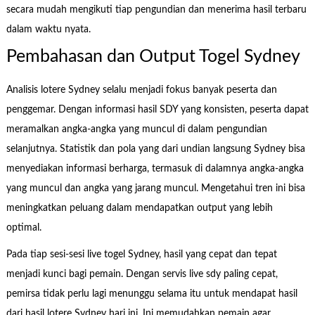
secara mudah mengikuti tiap pengundian dan menerima hasil terbaru
dalam waktu nyata.
Pembahasan dan Output Togel Sydney
Analisis lotere Sydney selalu menjadi fokus banyak peserta dan
penggemar. Dengan informasi hasil SDY yang konsisten, peserta dapat
meramalkan angka-angka yang muncul di dalam pengundian
selanjutnya. Statistik dan pola yang dari undian langsung Sydney bisa
menyediakan informasi berharga, termasuk di dalamnya angka-angka
yang muncul dan angka yang jarang muncul. Mengetahui tren ini bisa
meningkatkan peluang dalam mendapatkan output yang lebih
optimal.
Pada tiap sesi-sesi live togel Sydney, hasil yang cepat dan tepat
menjadi kunci bagi pemain. Dengan servis live sdy paling cepat,
pemirsa tidak perlu lagi menunggu selama itu untuk mendapat hasil
dari hasil lotere Sydney hari ini. Ini memudahkan pemain agar