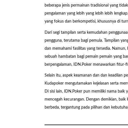
beberapa jenis permainan tradisional yang tid
pengalaman yang lebih yang lebih lebih lengkap
yang fokus dan berkompetisi, khususnya di tur
Dari segi tampilan serta kemudahan penggunaan
pengguna, terutama bagi pemula. Tampilan y
dan memahami fasilitas yang tersedia. Namun, 
sebuah hambatan bagi pemain pemain yang baru
berpengalaman, IDN.Poker menawarkan fitur-f
Selain itu, aspek keamanan dan dan keadilan p
Kudapoker mengutamakan kejelasan serta menye
Di sisi lain, IDN.Poker pun memiliki nama baik y
mencegah kecurangan. Dengan demikian, baik
berbeda, tergantung pada pilihan dan kebutuh